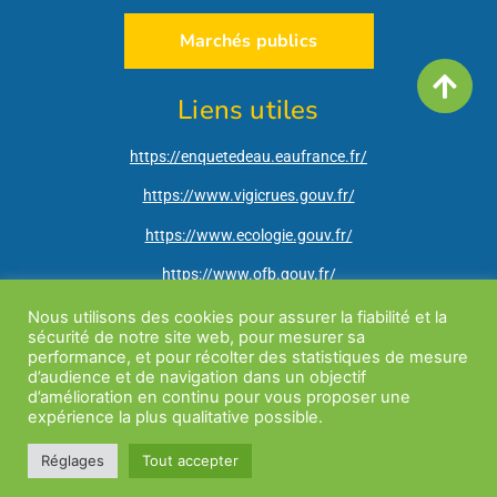
Marchés publics
Liens utiles
https://enquetedeau.eaufrance.fr/
https://www.vigicrues.gouv.fr/
https://www.ecologie.gouv.fr/
https://www.ofb.gouv.fr/
http://www.ain.gouv.fr/
Nous utilisons des cookies pour assurer la fiabilité et la
sécurité de notre site web, pour mesurer sa
https://vigieau.gouv.fr/
performance, et pour récolter des statistiques de mesure
d’audience et de navigation dans un objectif
d’amélioration en continu pour vous proposer une
expérience la plus qualitative possible.
Mentions légales
| Site internet réalisé par
Teds
| Tous droits réservés |
Politique
de confidentialité Coeur Reyssouze
Réglages
Tout accepter