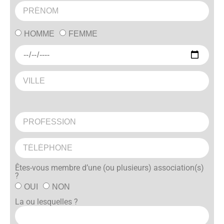
HOMME
FEMME
Êtes-vous membre d’une (ou plusieurs) association(s)
?
OUI
NON
La ou lesquelles ?