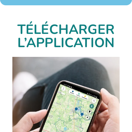
Visite de la STEP de Bourg-en-Bresse
3:41
Regards sur la rivière
3:41
TÉLÉCHARGER
Les zones humides du bassin versant de la R
L’APPLICATION
3:20
Déreglement du cycle de l'eau : Conférence de
4:08
Cœur Reyssouze : ensemble, gardons un œil sur
1:11