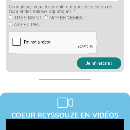
Connaissez-vous les problématiques de gestion de
l’eau et des milieux aquatiques ?
TRÈS BIEN !
MOYENNEMENT
ASSEZ PEU
Je m'inscris !
COEUR REYSSOUZE EN VIDÉOS​