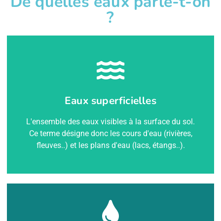
De quelles eaux parle-t-on
?
ressource concernée.
prévoir des niveaux d'alerte différents selon la
souterraines. C'est pourquoi un même arrêté peut
Eaux superficielles
aux épisodes de sécheresse que les nappes
Les eaux de surface réagissent souvent plus vite
L'ensemble des eaux visibles à la surface du sol.
Ce terme désigne donc les cours d'eau (rivières,
Pourquoi les distinguer ?
fleuves..) et les plans d'eau (lacs, étangs..).