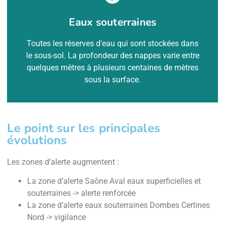
arrêtés sécheresse.
Leur état est donc suivi séparément dans les
Eaux souterraines
généralement plus lentement que les cours d'eau.
Les eaux souterraines se renouvellent
Toutes les réserves d'eau qui sont stockées dans
le sous-sol. La profondeur des nappes varie entre
Pourquoi les distinguer ?
quelques mètres à plusieurs centaines de mètres
sous la surface.
Le point sur les principales
évolutions
Les zones d’alerte augmentent :
La zone d’alerte Saône Aval eaux superficielles et
souterraines ->
alerte renforcée
La zone d’alerte eaux souterraines Dombes Certines
Nord ->
vigilance