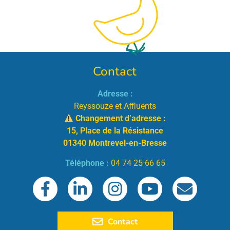
Contact
Adresse :
Reyssouze et Affluents
Changement d’adresse :
15, Place de la Résistance
01340 Montrevel-en-Bresse
Téléphone :
04 74 25 66 65
Contact