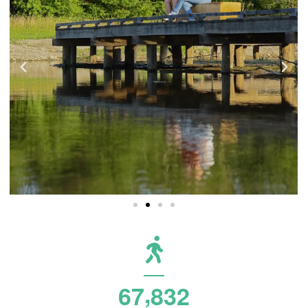
,
6
7
8
3
2