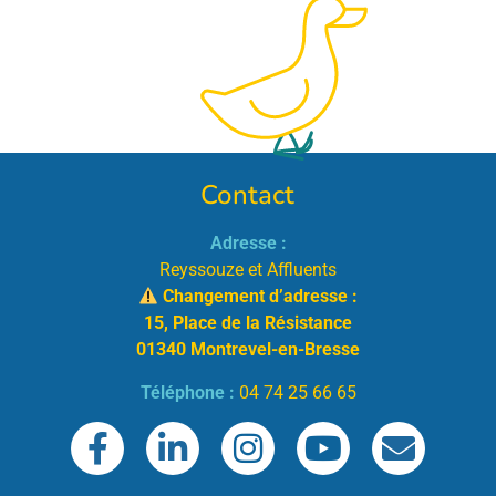
Contact
Adresse :
Reyssouze et Affluents
Changement d’adresse :
15, Place de la Résistance
01340 Montrevel-en-Bresse
Téléphone :
04 74 25 66 65