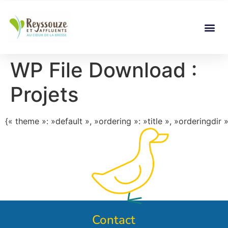
WP File Download :
Projets
{« theme »: »default », »ordering »: »title », »orderingdi
Contact