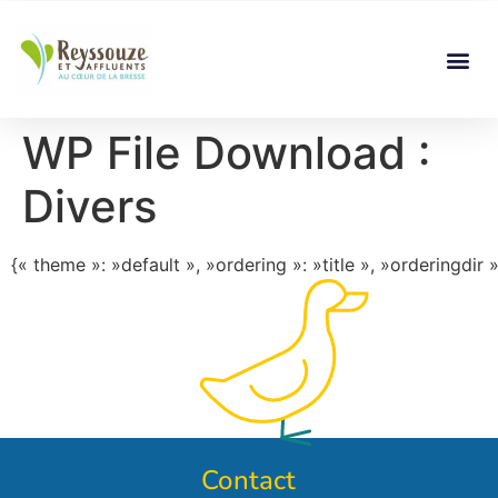
WP File Download :
Divers
{« theme »: »default », »ordering »: »title », »orderingdir
Contact