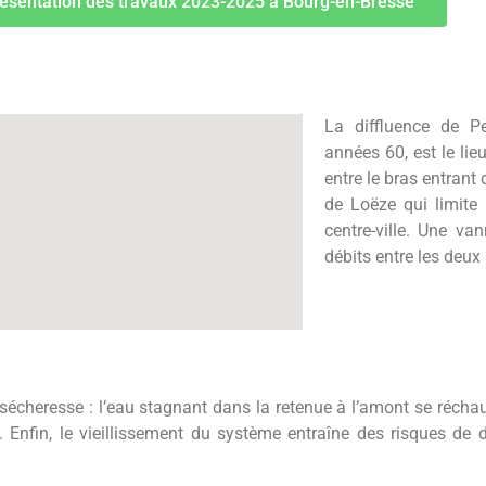
résentation des travaux 2023-2025 à Bourg-en-Bresse
La diffluence de 
années 60, est le li
entre le bras entrant
de Loëze qui limite
centre-ville. Une va
débits entre les deux
sécheresse : l’eau stagnant dans la retenue à l’amont se réchau
. Enfin, le vieillissement du système entraîne des risques de