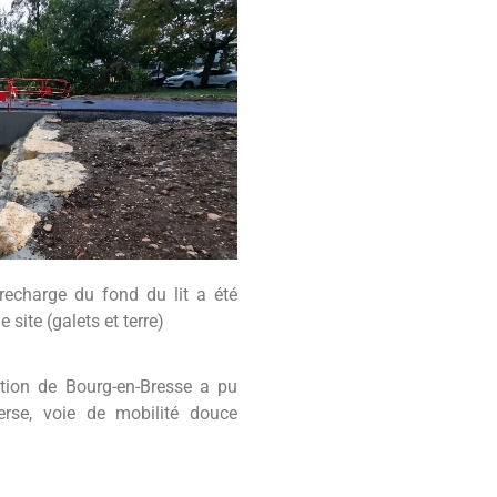
ce à une grue
Installation des blocs du
recharge du fond du lit a été
 site (galets et terre)
ation de Bourg-en-Bresse a pu
erse, voie de mobilité douce