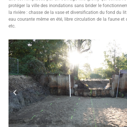
protéger la ville des inondations sans brider le fonctionne
la rivière : chasse de la vase et diversification du fond du lit
eau courante même en été, libre circulation de la faune et
etc.
Batardeau installé à l'amont du p