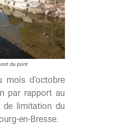
ieur du pont
Batardeau inst
u mois d’octobre
on par rapport au
 de limitation du
Bourg-en-Bresse.