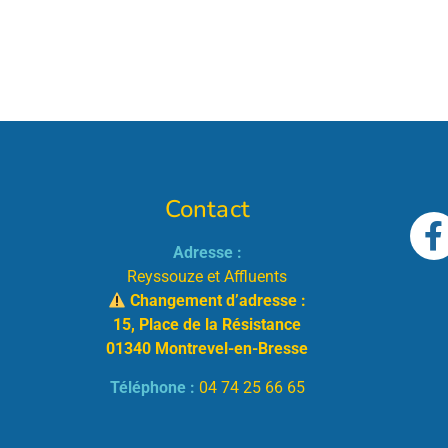
Contact
Adresse :
Reyssouze et Affluents
Changement d’adresse :
15, Place de la Résistance
01340 Montrevel-en-Bresse
Téléphone :
04 74 25 66 65