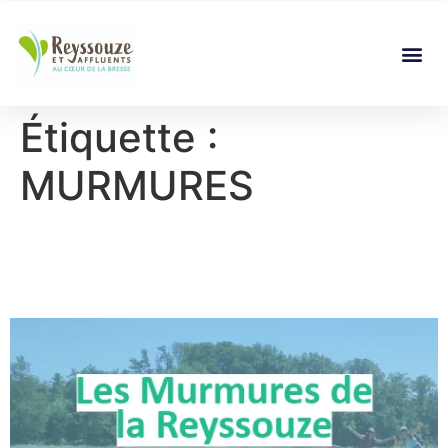
Étiquette :
MURMURES
Le sentier des Murmures :
un succès confirmé