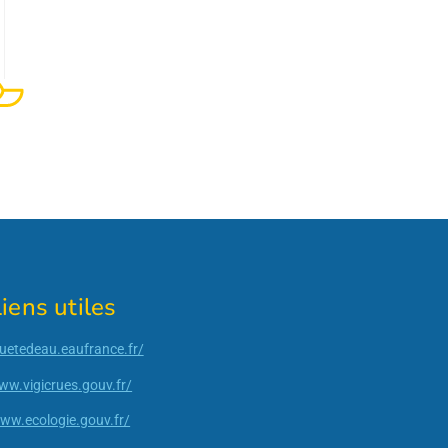
iens utiles
quetedeau.eaufrance.fr/
ww.vigicrues.gouv.fr/
www.ecologie.gouv.fr/