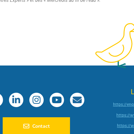
res Experts » et des « Mercredis au fil de l’eau ».
L
https://en
https://w
Contact
https://