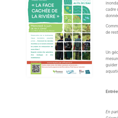
inonda
cadre d
donnée
Commen
de res
Un géo
mesure
guider
aquati
Entrée
En par