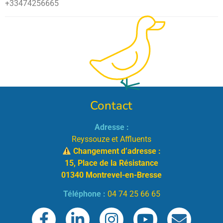
+33474256665
Contact
Adresse :
Reyssouze et Affluents
Changement d’adresse :
15, Place de la Résistance
01340 Montrevel-en-Bresse
Téléphone :
04 74 25 66 65