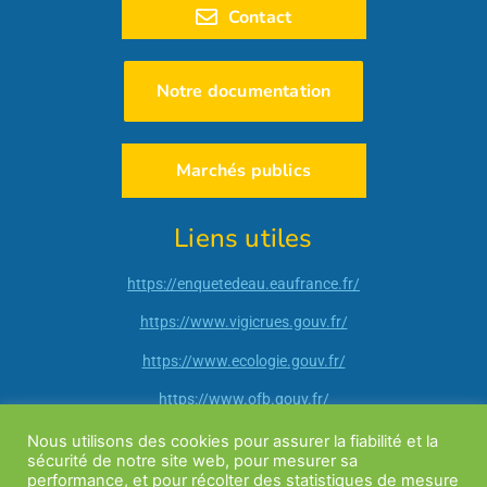
Contact
Notre documentation
Marchés publics
Liens utiles
https://enquetedeau.eaufrance.fr/
https://www.vigicrues.gouv.fr/
https://www.ecologie.gouv.fr/
https://www.ofb.gouv.fr/
http://www.ain.gouv.fr/
Nous utilisons des cookies pour assurer la fiabilité et la
sécurité de notre site web, pour mesurer sa
https://vigieau.gouv.fr/
performance, et pour récolter des statistiques de mesure