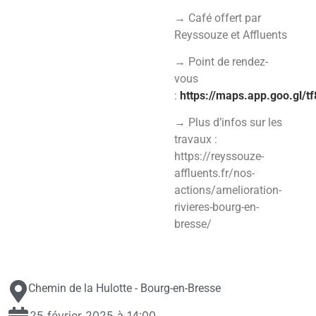
→ Café offert par
Reyssouze et Affluents
→ Point de rendez-
vous
:
https://maps.app.goo.gl
→ Plus d’infos sur les
travaux :
https://reyssouze-
affluents.fr/nos-
actions/amelioration-
rivieres-bourg-en-
bresse/
Chemin de la Hulotte - Bourg-en-Bresse
25 février 2025 à 14:00