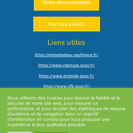
Notre documentation
Marchés publics
Liens utiles
https://enquetedeau.eaufrance.fr/
https://www.vigicrues.gouv.fr/
https://www.ecologie.gouv.fr/
https://www.ofb.gouv.fr/
http://www.ain.gouv.fr/
Nous utilisons des cookies pour assurer la fiabilité et la
sécurité de notre site web, pour mesurer sa
https://vigieau.gouv.fr/
performance, et pour récolter des statistiques de mesure
d’audience et de navigation dans un objectif
d’amélioration en continu pour vous proposer une
expérience la plus qualitative possible.
Mentions légales
| Site internet réalisé par
Teds
| Tous droits réservés |
Politique
de confidentialité Coeur Reyssouze